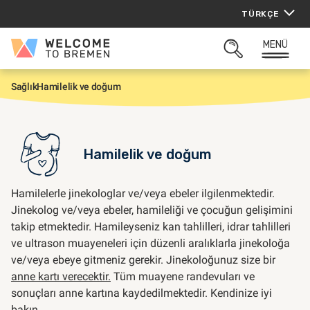
İçeriğe
TÜRKÇE
atla
MENÜ
Welcome
ARAMAYI
to
AÇ
Bremen
Sağlık
Hamilelik ve doğum
G
i
r
i
ş
Hamilelik ve doğum
Hamilelerle jinekologlar ve/veya ebeler ilgilenmektedir.
Jinekolog ve/veya ebeler, hamileliği ve çocuğun gelişimini
takip etmektedir. Hamileyseniz kan tahlilleri, idrar tahlilleri
ve ultrason muayeneleri için düzenli aralıklarla jinekoloğa
ve/veya ebeye gitmeniz gerekir. Jinekoloğunuz size bir
anne kartı verecektir.
Tüm muayene randevuları ve
sonuçları anne kartına kaydedilmektedir. Kendinize iyi
bakın.