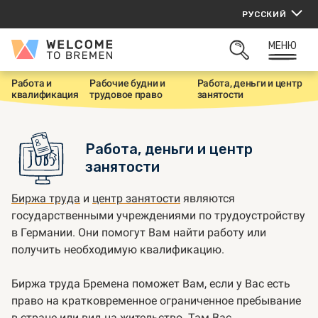
Перейти
РУССКИЙ
к
содержанию
МЕНЮ
Welcome
ОТКРЫТЬ
to
ПОИСК
Bremen
Работа и
Рабочие будни и
Работа, деньги и центр
Г
квалификация
трудовое право
занятости
л
а
в
н
Работа, деньги и центр
а
я
занятости
Биржа труда
и
центр занятости
являются
государственными учреждениями по трудоустройству
в Германии. Они помогут Вам найти работу или
получить необходимую квалификацию.
Биржа труда Бремена поможет Вам, если у Вас есть
право на кратковременное ограниченное пребывание
в стране или вид на жительство. Там Вас