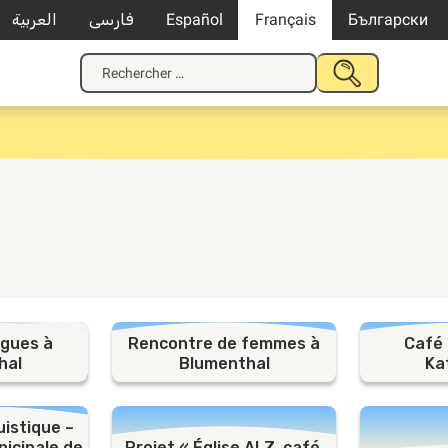
العربية
فارسی
Español
Français
Български
Recherche
SOUMETTRE
pour
LA
:
RECHERCHE
ngues à
Rencontre de femmes à
Café 
hal
Blumenthal
Ka
uistique –
nicipale de
Projet « Église ALZ, café,