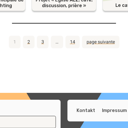
Le ca
hting
discussion, prière »
Pagination
1
2
3
…
14
page suivante
des
publication
Kontakt
Impressum