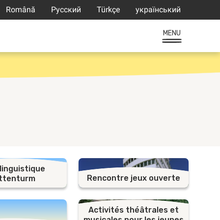
Română
Русский
Türkçe
український
MENU
linguistique
Rencontre jeux ouverte
ttenturm
Activités théâtrales et
musicales pour les jeunes