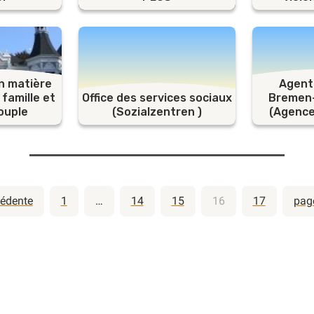
n matière
Agentu
 famille et
Office des services sociaux
Bremen
ouple
(Sozialzentren )
(Agence 
Pagination
cédente
1
…
14
15
16
17
pag
des
publication