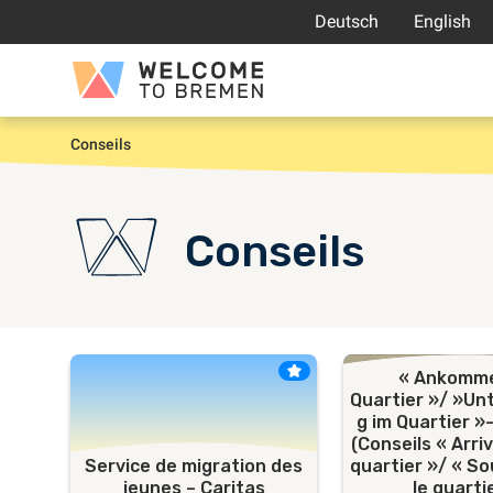
Aller
Deutsch
English
au
contenu
Welcome
to
Bremen
Conseils
Accueil
Conseils
« Ankomme
Quartier »/ »Un
g im Quartier 
(Conseils « Arri
Service de migration des
quartier »/ « S
jeunes – Caritas
le quarti