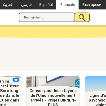
العربية
فارسی
Español
Français
Български
Recherche
SOUMETTRE
pour
LA
:
RECHERCHE
n im
terstützun
»-Beratung
Conseil pour les citoyens
vée dans le
de l’Union nouvellement
Ligne d’
outien dans
arrivés – Projet BINNEN-
psycholo
er »
PLUS
viole