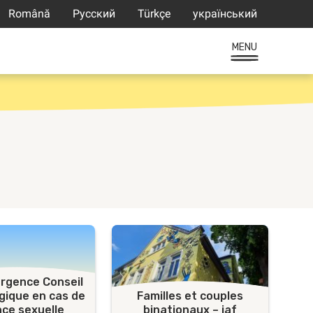
Română
Русский
Türkçe
український
MENU
urgence Conseil
gique en cas de
Familles et couples
nce sexuelle
binationaux – iaf