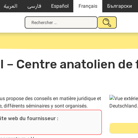
العربية
فارسی
Español
Français
Български
Recherche
SOUMETTRE
pour
LA
:
RECHERCHE
l – Centre anatolien de 
us propose des conseils en matière juridique et
, différents séminaires y sont organisés.
site web du fournisseur :