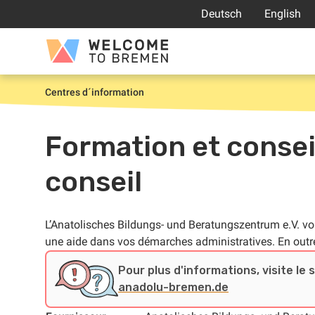
Aller
Deutsch
English
au
contenu
Welcome
to
Bremen
Centres d´information
Accueil
Formation et consei
conseil
L’
Anatolisches Bildungs- und Beratungszentrum e.V.
vo
une aide dans vos démarches administratives. En outre
Pour plus d'informations, visite le 
anadolu-bremen.de