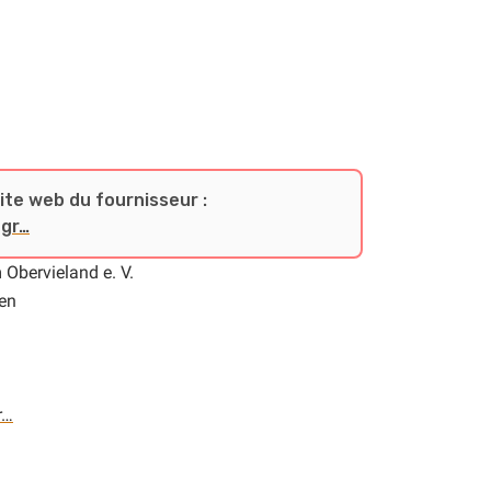
site web du fournisseur :
gr…
Obervieland e. V.
men
r…