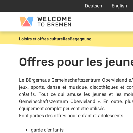
Aller
Deutsch
English
au
contenu
Welcome
to
Bremen
Loisirs et offres culturelles
Begegnung
Accueil
Offres pour les jeu
Le Bürgerhaus Gemeinschaftszentrum Obervieland e.V. 
jeux, sports, danse et musique, discothèques et con
créatifs. Tout ce qui amuse les jeunes et les moi
Gemeinschaftszentrum Obervieland ». En outre, plusi
équipement complet peuvent être utilisés.
Font parties des offres pour enfant et adolescents :
garde d’enfants