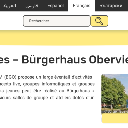
العربية
فارسی
Español
Français
Български
Recherche
SOUMETTRE
pour
LA
:
RECHERCHE
nes – Bürgerhaus Obervi
(BGO) propose un large éventail d’activités :
certs live, groupes informatiques et groupes
ns jeunes peut être réalisé au Bürgerhaus «
eurs salles de groupe et ateliers dotés d’un
©
Bürgerhaus G