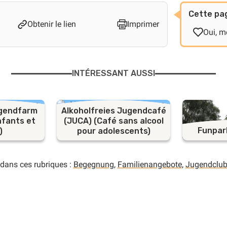
Cette pag
Obtenir le lien
Imprimer
Oui, me
INTÉRESSANT AUSSI
ugendfarm
Alkoholfreies Jugendcafé
nfants et
(JUCA) (Café sans alcool
Funpar
)
pour adolescents)
 dans ces rubriques :
Begegnung
,
Familienangebote
,
Jugendclubs