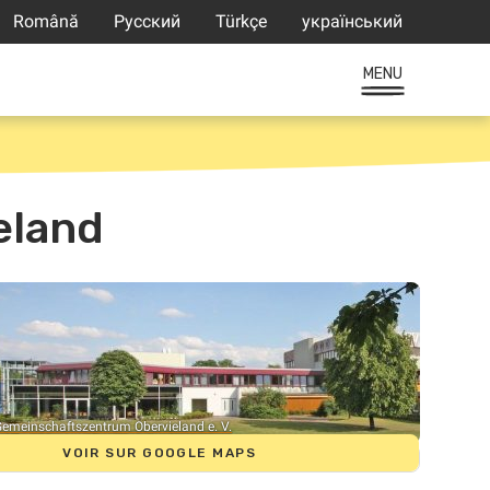
Română
Русский
Türkçe
український
MENU
eland
emeinschaftszentrum Obervieland e. V.
VOIR SUR GOOGLE MAPS