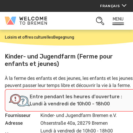
Aller
FRANÇAIS
au
contenu
MENU
Welcome
OUVRIR
to
LA
Bremen
ZONE
Loisirs et offres culturelles
Begegnung
A
DE
c
RECHERCHE
c
u
Kinder- und Jugendfarm (Ferme pour
e
enfants et jeunes)
i
l
À la ferme des enfants et des jeunes, les enfants et les jeunes
peuvent passer leur temps libre et découvrir la vie à la ferme.
Entre pendant les heures d'ouverture :
Lundi à vendredi de 10h00 - 18h00
Fournisseur
Kinder- und Jugendfarm Bremen e.V.
Adresse
Ohserstraße 40a, 28279 Bremen
Lundi à vendredi de 10h00 - 18h00