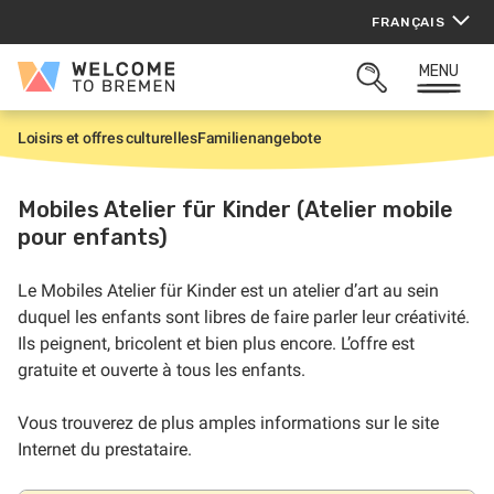
Aller
FRANÇAIS
au
contenu
MENU
Welcome
OUVRIR
to
LA
Bremen
ZONE
Loisirs et offres culturelles
Familienangebote
A
DE
c
RECHERCHE
c
u
Mobiles Atelier für Kinder (Atelier mobile
e
pour enfants)
i
l
Le Mobiles Atelier für Kinder est un atelier d’art au sein
duquel les enfants sont libres de faire parler leur créativité.
Ils peignent, bricolent et bien plus encore. L’offre est
gratuite et ouverte à tous les enfants.
Vous trouverez de plus amples informations sur le site
Internet du prestataire.