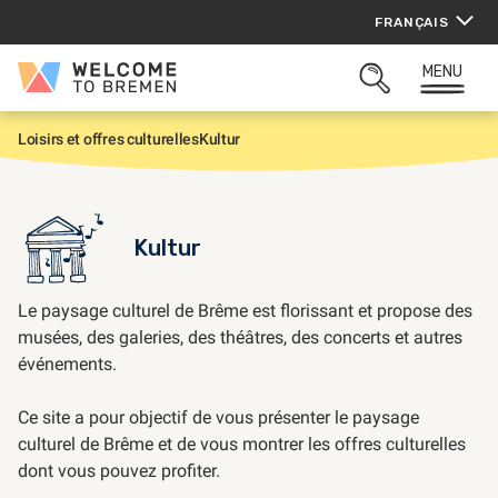
Aller
FRANÇAIS
au
contenu
MENU
Welcome
OUVRIR
to
LA
Bremen
ZONE
Loisirs et offres culturelles
Kultur
A
DE
c
RECHERCHE
c
u
e
i
Kultur
l
Le paysage culturel de Brême est florissant et propose des
musées, des galeries, des théâtres, des concerts et autres
événements.
Ce site a pour objectif de vous présenter le paysage
culturel de Brême et de vous montrer les offres culturelles
dont vous pouvez profiter.