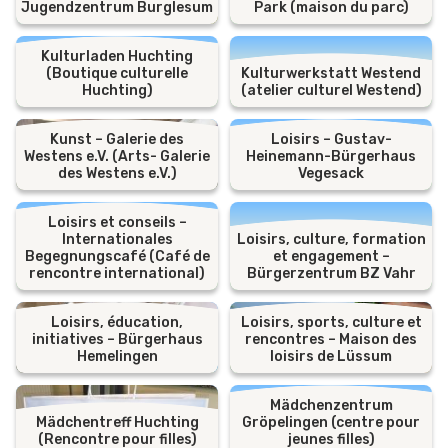
Jugendzentrum Burglesum
Park (maison du parc)
Kulturladen Huchting
(Boutique culturelle
Kulturwerkstatt Westend
Huchting)
(atelier culturel Westend)
Kunst – Galerie des
Loisirs – Gustav-
Westens e.V. (Arts- Galerie
Heinemann-Bürgerhaus
des Westens e.V.)
Vegesack
Loisirs et conseils –
Internationales
Loisirs, culture, formation
Begegnungscafé (Café de
et engagement –
rencontre international)
Bürgerzentrum BZ Vahr
Loisirs, éducation,
Loisirs, sports, culture et
initiatives – Bürgerhaus
rencontres – Maison des
Hemelingen
loisirs de Lüssum
Mädchenzentrum
Mädchentreff Huchting
Gröpelingen (centre pour
(Rencontre pour filles)
jeunes filles)