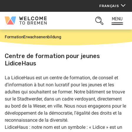
Aller
FRANÇAIS
au
contenu
MENU
Welcome
OUVRIR
to
LA
Bremen
ZONE
Formation
Erwachsenenbildung
A
DE
c
RECHERCHE
c
u
Centre de formation pour jeunes
e
LidiceHaus
i
l
La LidiceHaus est un centre de formation, de conseil et
d’information à but non lucratif pour les jeunes et les
adultes qui souhaitent se former. Notre bâtiment se trouve
sur le Stadtwerder, dans un cadre verdoyant, directement
au bord de la Weser, en ville. Nous nous engageons pour le
développement de la démocratie, l’égalité des droits et la
reconnaissance de la diversité.
LidiceHaus : notre nom est un symbole : « Lidice » est un