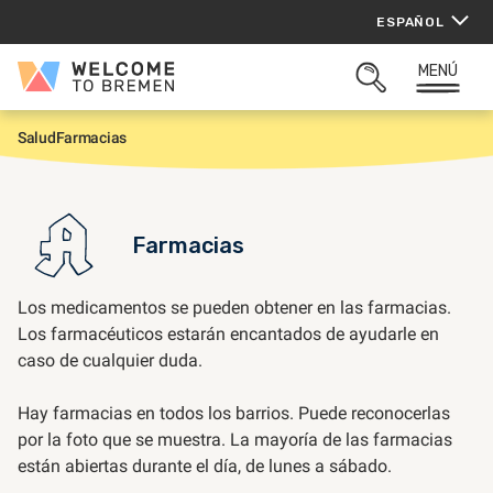
Saltar
ESPAÑOL
al
contenido
MENÚ
Welcome
ABRIR
to
BUSQUEDA
Bremen
Salud
Farmacias
I
n
i
c
i
o
Farmacias
Los medicamentos se pueden obtener en las farmacias.
Los farmacéuticos estarán encantados de ayudarle en
caso de cualquier duda.
Hay farmacias en todos los barrios. Puede reconocerlas
por la foto que se muestra. La mayoría de las farmacias
están abiertas durante el día, de lunes a sábado.