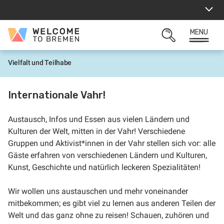
Skip
to
content
MENU
Welcome
OPEN
to
SEARCH
Bremen
Vielfalt und Teilhabe
H
o
m
e
Internationale Vahr!
Austausch, Infos und Essen aus vielen Ländern und
Kulturen der Welt, mitten in der Vahr! Verschiedene
Gruppen und Aktivist*innen in der Vahr stellen sich vor: alle
Gäste erfahren von verschiedenen Ländern und Kulturen,
Kunst, Geschichte und natürlich leckeren Spezialitäten!
Wir wollen uns austauschen und mehr voneinander
mitbekommen; es gibt viel zu lernen aus anderen Teilen der
Welt und das ganz ohne zu reisen! Schauen, zuhören und