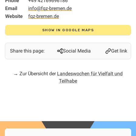
Phone
+49 42169696186
Email
info@fqz-bremen.de
Website
fqz-bremen.de
SHOW IN GOOGLE MAPS
Share this page:
Social Media
Get link
→ Zur Übersicht der
Landeswochen für Vielfalt und
Teilhabe