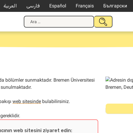
العربية
فارسی
Español
Français
Български
Arama:
ARAMAYI
GÖNDER
da bölümler sunmaktadır. Bremen Üniversitesi
e sunulmaktadır.
bakışı
web sitesinde
bulabilirsiniz.
gereklidir.
ıcının web sitesini ziyaret edin: