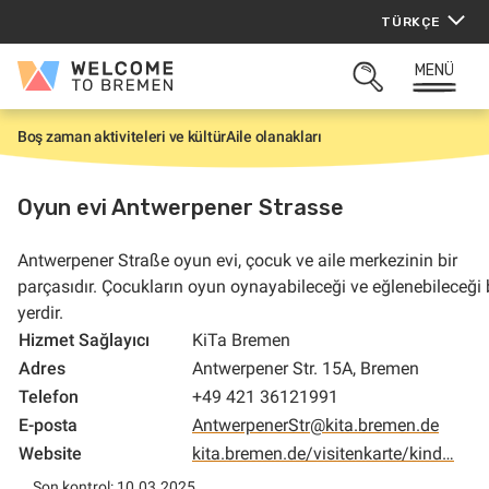
İçeriğe
TÜRKÇE
atla
MENÜ
Welcome
ARAMAYI
to
AÇ
Bremen
Boş zaman aktiviteleri ve kültür
Aile olanakları
G
i
r
i
Oyun evi Antwerpener Strasse
ş
Antwerpener Straße oyun evi, çocuk ve aile merkezinin bir
parçasıdır. Çocukların oyun oynayabileceği ve eğlenebileceği 
yerdir.
Hizmet Sağlayıcı
KiTa Bremen
Adres
Antwerpener Str. 15A, Bremen
Telefon
+49 421 36121991
E-posta
AntwerpenerStr@kita.bremen.de
Website
kita.bremen.de/visitenkarte/kind…
Son kontrol: 10.03.2025