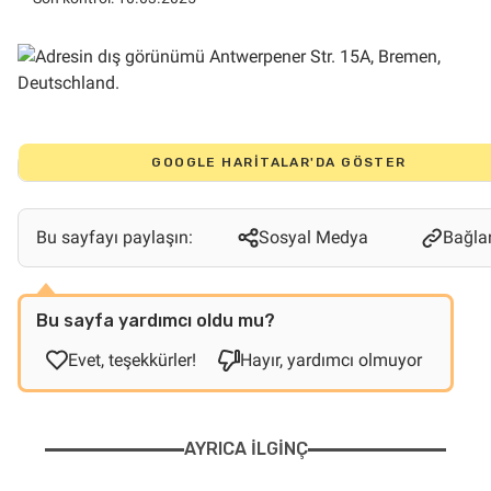
GOOGLE HARITALAR'DA GÖSTER
Bu sayfayı paylaşın:
Sosyal Medya
Bağlan
Bu sayfa yardımcı oldu mu?
Evet, teşekkürler!
Hayır, yardımcı olmuyor
AYRICA ILGINÇ