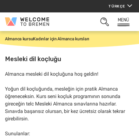
İçeriğe
TÜRKÇE
atla
MENÜ
Welcome
ARAMAYI
to
AÇ
Bremen
Almanca kursu
Kadınlar için Almanca kursları
G
i
r
i
Mesleki dil koçluğu
ş
Almanca mesleki dil koçluğuna hoş geldin!
Yoğun dil koçluğunda, mesleğin için pratik Almanca
öğreneceksin. Kurs seni koçluk programının sonunda
gireceğin telc Mesleki Almanca sınavlarına hazırlar.
Sınavda başarısız olursan, bir kez ücretsiz olarak tekrar
girebilirsin.
Sunulanlar: