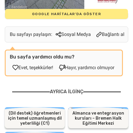
© dandelion
GOOGLE HARITALAR'DA GÖSTER
Bu sayfayı paylaşın:
Sosyal Medya
Bağlantı al
Bu sayfa yardımcı oldu mu?
Evet, teşekkürler!
Hayır, yardımcı olmuyor
AYRICA ILGINÇ
(Dil destek) öğretmenleri
Almanca ve entegrasyon
için temel uzmanlaşmış dil
kursları – Bremen Halk
yeterliliği (C1)
Eğitimi Merkezi