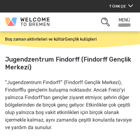
İçeriğe
TÜRKÇE
atla
MENÜ
Welcome
ARAMAYI
to
AÇ
Bremen
Boş zaman aktiviteleri ve kültür
Gençlik kulüpleri
G
i
r
i
Jugendzentrum Findorff (Findorff Gençlik
ş
Merkezi)
“Jugendzentrum Findorff” (Findorff Gençlik Merkezi),
Findorfflu gençlerin buluşma noktasıdır. Ancak Freizi’yi
yalnızca Findorff’tan gençler ziyaret etmiyor, şehrin diğer
bölgelerinden de birçok genç geliyor. Etkinlikler çok çeşitli
olup yalnızca boş vakit etkinlikleri için birçok olanak
içermekle kalmaz, aynı zamanda çeşitli konularda tavsiye
ve yardım da sunulur.