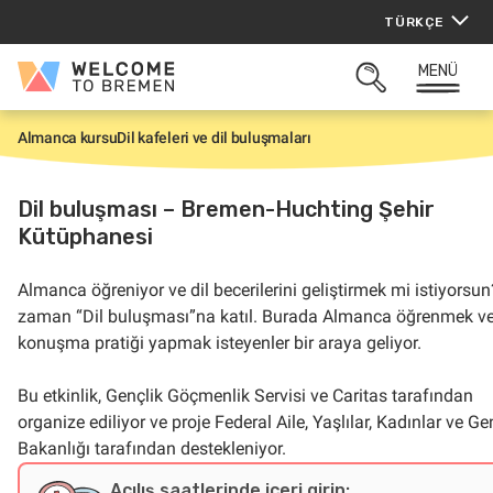
İçeriğe
TÜRKÇE
atla
MENÜ
Welcome
ARAMAYI
to
AÇ
Bremen
Almanca kursu
Dil kafeleri ve dil buluşmaları
G
i
r
i
Dil buluşması – Bremen-Huchting Şehir
ş
Kütüphanesi
Almanca öğreniyor ve dil becerilerini geliştirmek mi istiyorsu
zaman “Dil buluşması”na katıl. Burada Almanca öğrenmek v
konuşma pratiği yapmak isteyenler bir araya geliyor.
Bu etkinlik, Gençlik Göçmenlik Servisi ve Caritas tarafından
organize ediliyor ve proje Federal Aile, Yaşlılar, Kadınlar ve Ge
Bakanlığı tarafından destekleniyor.
Açılış saatlerinde içeri girin: