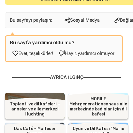
Bu sayfayı paylaşın:
Sosyal Medya
Bağlan
Bu sayfa yardımcı oldu mu?
Evet, teşekkürler!
Hayır, yardımcı olmuyor
AYRICA ILGINÇ
MOBILE
Toplantı ve dil kafeleri –
Mehrgenerationenhaus aile
anneler ve aile merkezi
merkezinde kadınlar için dil
Huchting
kafesi
Das Café – Malteser
Oyun ve Dil Kafesi “Marie