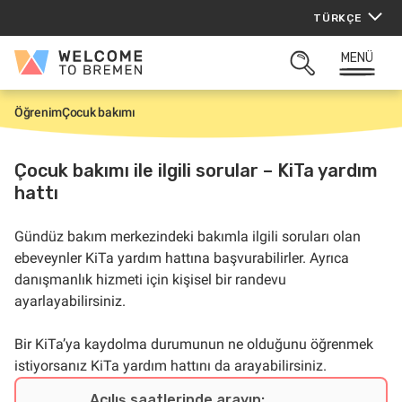
İçeriğe
TÜRKÇE
atla
MENÜ
Welcome
ARAMAYI
to
AÇ
Bremen
Öğrenim
Çocuk bakımı
G
i
r
i
Çocuk bakımı ile ilgili sorular – KiTa yardım
ş
hattı
Gündüz bakım merkezindeki bakımla ilgili soruları olan
ebeveynler KiTa yardım hattına başvurabilirler. Ayrıca
danışmanlık hizmeti için kişisel bir randevu
ayarlayabilirsiniz.
Bir KiTa’ya kaydolma durumunun ne olduğunu öğrenmek
istiyorsanız KiTa yardım hattını da arayabilirsiniz.
Açılış saatlerinde arayın: