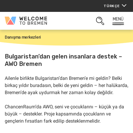
İçeriğe
TÜRKÇE
atla
MENÜ
Welcome
ARAMAYI
to
AÇ
Bremen
Danışma merkezleri
G
i
r
i
Bulgaristan’dan gelen insanlara destek –
ş
AWO Bremen
Ailenle birlikte Bulgaristan’dan Bremen’e mi geldin? Belki
birkaç yıldır buradasın, belki de yeni geldin – her halükarda,
Bremen’de ayak uydurmak her zaman kolay değildir.
ChancenRaum’da AWO, seni ve çocuklarını – küçük ya da
büyük – destekler. Proje kapsamında çocukların ve
gençlerin fırsatları fark edilip desteklenmelidir.