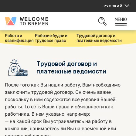
Перейти
РУССКИЙ
к
содержанию
МЕНЮ
Welcome
ОТКРЫТЬ
to
ПОИСК
Bremen
Работа и
Рабочие будни и
Трудовой договор и
Г
квалификация
трудовое право
платежные ведомости
л
а
в
н
Трудовой договор и
а
я
платежные ведомости
После того как Вы нашли работу, Вам необходимо
заключить трудовой договор. Он очень важен,
поскольку в нем содержатся все условия Вашей
работы. То есть Ваши права и обязанности как
работника. В нем указано, например:
— на какой срок Вы устраиваетесь на работу в
компании, нанимаетесь ли Вы на временной или
постоянной основе;