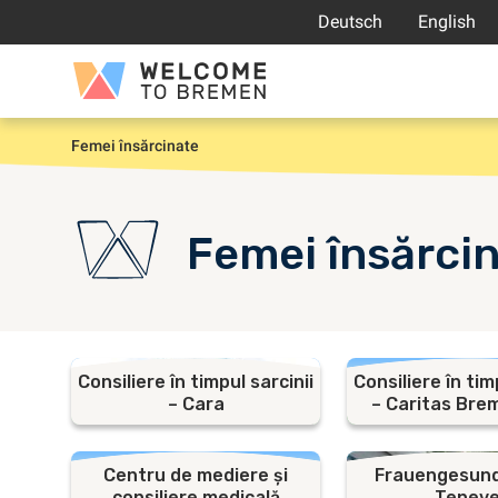
Sari
Deutsch
English
la
conținut
Welcome
to
Bremen
Femei însărcinate
Prima
pagină
Femei însărci
Consiliere în timpul sarcinii
Consiliere în tim
– Cara
– Caritas Bre
Centru de mediere și
Frauengesund
consiliere medicală
Teneve