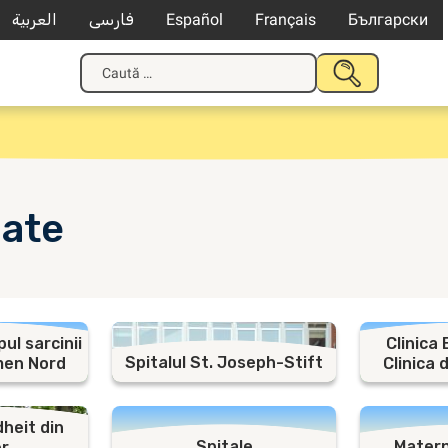
العربية
فارسی
Español
Français
Български
Caută
TRIMITE
după:
nate
pul sarcinii
Clinica
Spitalul St. Joseph-Stift
men Nord
Clinica 
heit din
Spitale
Matern
r