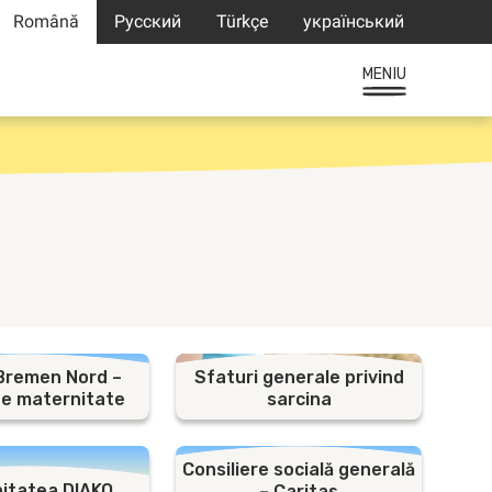
Română
Русский
Türkçe
український
MENIU
 Bremen Nord –
Sfaturi generale privind
de maternitate
sarcina
Consiliere socială generală
itatea DIAKO
– Caritas