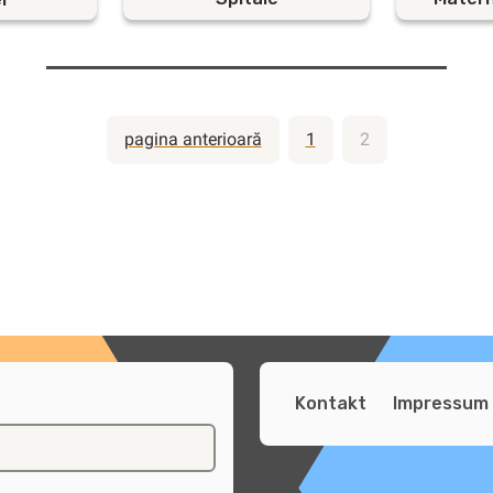
Paginație
pagina anterioară
1
2
articole
Kontakt
Impressum