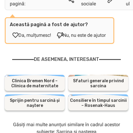
pagină:
sociale
ul
Această pagină a fost de ajutor?
Da, mulțumesc!
Nu, nu este de ajutor
DE ASEMENEA, INTERESANT
Clinica Bremen Nord –
Sfaturi generale privind
Clinica de maternitate
sarcina
Sprijin pentru sarcină și
Consiliere în timpul sarcinii
naștere
– Rosenak-Haus
Găsiți mai multe anunțuri similare în cadrul acestor
subiecte:
Sarcina și nașterea