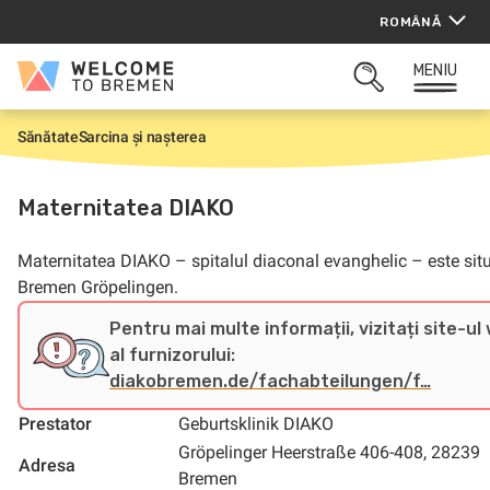
Sari
ROMÂNĂ
la
conținut
MENIU
Welcome
CĂUTARE
to
DESCHISĂ
Bremen
Sănătate
Sarcina și nașterea
P
r
i
m
Maternitatea DIAKO
a
p
a
Maternitatea DIAKO – spitalul diaconal evanghelic – este situ
g
i
Bremen Gröpelingen.
n
ă
Pentru mai multe informații, vizitați site-ul
al furnizorului:
diakobremen.de/fachabteilungen/f…
Prestator
Geburtsklinik DIAKO
Gröpelinger Heerstraße 406-408, 28239
Adresa
Bremen