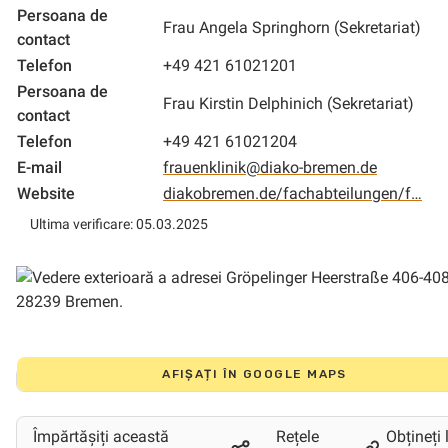
Persoana de
Frau Angela Springhorn (Sekretariat)
contact
Telefon
+49 421 61021201
Persoana de
Frau Kirstin Delphinich (Sekretariat)
contact
Telefon
+49 421 61021204
E-mail
frauenklinik@diako-bremen.de
Website
diakobremen.de/fachabteilungen/f…
Ultima verificare: 05.03.2025
AFIȘAȚI ÎN GOOGLE MAPS
Împărtășiți această
Rețele
Obțineți 