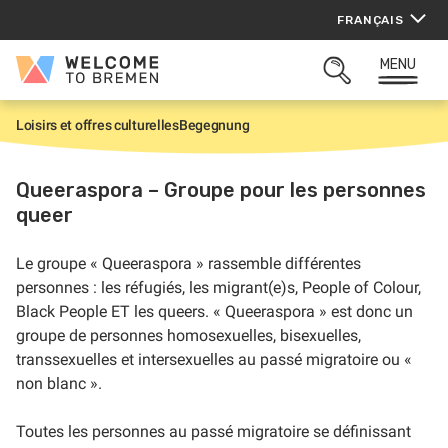
Aller
FRANÇAIS
au
contenu
MENU
Welcome
OUVRIR
to
LA
Bremen
ZONE
Loisirs et offres culturelles
Begegnung
A
DE
c
RECHERCHE
c
u
Queeraspora – Groupe pour les personnes
e
queer
i
l
Le groupe « Queeraspora » rassemble différentes
personnes : les réfugiés, les migrant(e)s, People of Colour,
Black People ET les queers. « Queeraspora » est donc un
groupe de personnes homosexuelles, bisexuelles,
transsexuelles et intersexuelles au passé migratoire ou «
non blanc ».
Toutes les personnes au passé migratoire se définissant