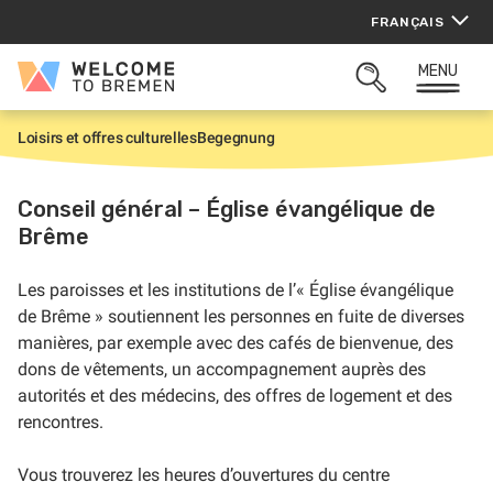
Aller
FRANÇAIS
au
contenu
MENU
Welcome
OUVRIR
to
LA
Bremen
ZONE
Loisirs et offres culturelles
Begegnung
A
DE
c
RECHERCHE
c
u
Conseil général – Église évangélique de
e
Brême
i
l
Les paroisses et les institutions de l’« Église évangélique
de Brême » soutiennent les personnes en fuite de diverses
manières, par exemple avec des cafés de bienvenue, des
dons de vêtements, un accompagnement auprès des
autorités et des médecins, des offres de logement et des
rencontres.
Vous trouverez les heures d’ouvertures du centre