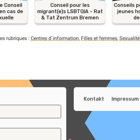
e Conseil
Conseil pour les
Conseils p
en cas de
migrant(e)s LSBTQIA – Rat
jeunes h
xuelle
& Tat Zentrum Bremen
de
es rubriques :
Centres d´information
,
Filles et femmes
,
Sexualité
Kontakt
Impressum