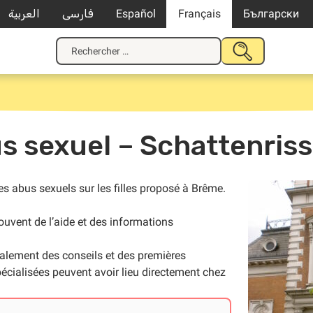
العربية
فارسی
Español
Français
Български
Recherche
SOUMETTRE
pour
LA
:
RECHERCHE
s sexuel – Schattenriss 
les abus sexuels sur les filles proposé à Brême.
trouvent de l’aide et des informations
galement des conseils et des premières
pécialisées peuvent avoir lieu directement chez