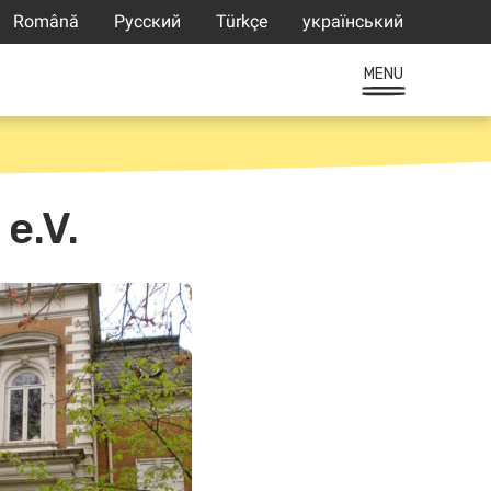
Română
Русский
Türkçe
український
MENU
e.V.