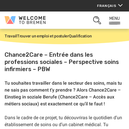
Aller
FRANÇAIS
au
contenu
MENU
Welcome
OUVRIR
to
LA
Bremen
ZONE
Travail
Trouver un emploi et postuler
Qualification
A
DE
c
RECHERCHE
c
u
Chance2Care – Entrée dans les
e
professions sociales – Perspective soins
i
l
infirmiers – PBW
Tu souhaites travailler dans le secteur des soins, mais tu
ne sais pas comment t’y prendre ? Alors Chance2Care –
Einstieg in soziale Berufe (Chance2Care – Accès aux
métiers sociaux) est exactement ce qu’il te faut !
Dans le cadre de ce projet, tu découvriras le quotidien d’un
établissement de soins ou d’un cabinet médical. Tu