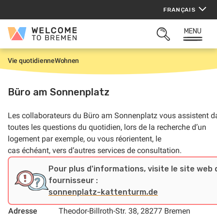
Aller
FRANÇAIS
au
contenu
MENU
Welcome
OUVRIR
to
LA
Bremen
ZONE
Vie quotidienne
Wohnen
A
DE
c
RECHERCHE
c
u
Büro am Sonnenplatz
e
i
l
Les collaborateurs du
Büro am Sonnenplatz
vous assistent d
toutes les questions du quotidien, lors de la recherche d’un
logement par exemple, ou vous réorientent, le
cas échéant, vers d’autres services de consultation.
Pour plus d'informations, visite le site web 
fournisseur :
sonnenplatz-kattenturm.de
Adresse
Theodor-Billroth-Str. 38, 28277 Bremen