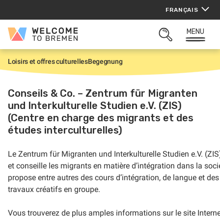
Aller
FRANÇAIS
au
contenu
MENU
Welcome
OUVRIR
to
LA
Bremen
ZONE
Loisirs et offres culturelles
Begegnung
A
DE
c
RECHERCHE
c
u
Conseils & Co. – Zentrum für Migranten
e
und Interkulturelle Studien e.V. (ZIS)
i
l
(Centre en charge des migrants et des
études interculturelles)
Le
Zentrum für Migranten und Interkulturelle Studien e.V. (ZI
et conseille les migrants en matière d’intégration dans la soci
propose entre autres des cours d’intégration, de langue et des
travaux créatifs en groupe.
Vous trouverez de plus amples informations sur le site Intern