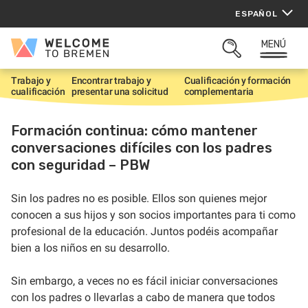
Saltar
ESPAÑOL
al
contenido
MENÚ
Welcome
ABRIR
to
BUSQUEDA
Bremen
Trabajo y
Encontrar trabajo y
Cualificación y formación
I
cualificación
presentar una solicitud
complementaria
n
i
c
Formación continua: cómo mantener
i
conversaciones difíciles con los padres
o
con seguridad – PBW
Sin los padres no es posible. Ellos son quienes mejor
conocen a sus hijos y son socios importantes para ti como
profesional de la educación. Juntos podéis acompañar
bien a los niños en su desarrollo.
Sin embargo, a veces no es fácil iniciar conversaciones
con los padres o llevarlas a cabo de manera que todos