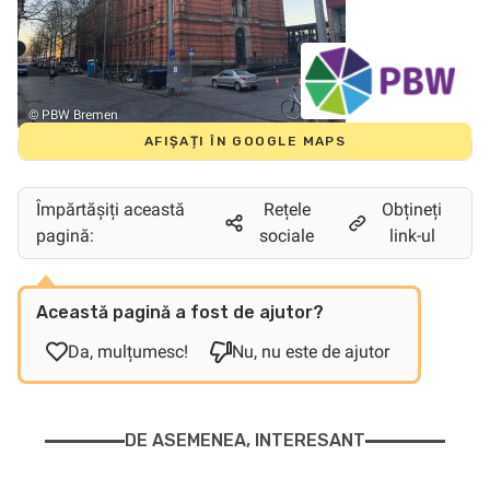
© PBW Bremen
AFIȘAȚI ÎN GOOGLE MAPS
Împărtășiți această
Rețele
Obțineți
pagină:
sociale
link-ul
Această pagină a fost de ajutor?
Da, mulțumesc!
Nu, nu este de ajutor
DE ASEMENEA, INTERESANT