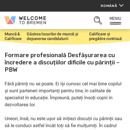
Sari
ROMÂNĂ
la
conținut
MENIU
Welcome
CĂUTARE
to
DESCHISĂ
Bremen
Muncă &
Găsirea locurilor de muncă și
Calificare și
P
Calificare
depunerea candidaturii
pregătire continuă
r
i
m
Formare profesională Desfășurarea cu
a
încredere a discuțiilor dificile cu părinții –
p
a
PBW
g
i
n
Fără părinți nu se poate. Ei își cunosc cel mai bine copilul
ă
și sunt parteneri importanți pentru tine, în calitate de
specialist în educație. Împreună, puteți însoți copiii în
dezvoltarea lor.
Uneori, însă, nu este ușor să inițiezi discuții cu părinții sau
să le conduci astfel încât toți să fie mulțumiți. În cadrul