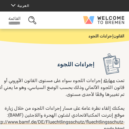
طى
العربية
حتوى
القائمة
Welcom
البحث
t
المفتوح
Breme
لقانون
إجراءات اللجوء
إجراءات اللجوء
مت
مهايئة
إجراءات اللجوء سواء على مستوى القانون الأوروبي أو
انون اللجوء الألماني وذلك بحسب الوضع السياسي، وهو ما يعني أنه
م تغييرها وفقًا لأحدى مستوى.
مكنك إلقاء نظرة عامة على مسار إجراءات اللجوء من خلال زيارة
وقع إنترنت المكتبالاتحادي لشئون الهجرة واللاجئين (BAMF):
http://www.bamf.de/DE/Fluechtlingsschutz/fluechtlingsschutz
node.htm