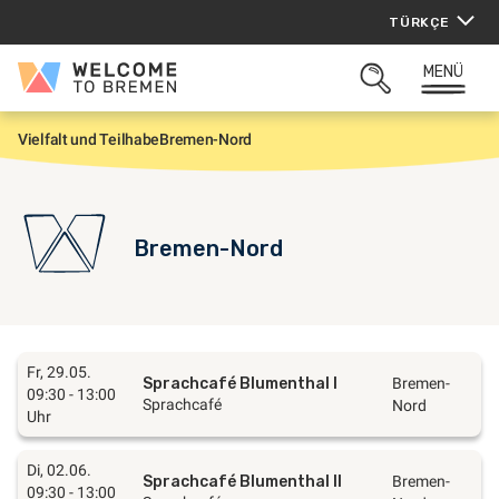
İçeriğe
TÜRKÇE
atla
MENÜ
Welcome
ARAMAYI
to
AÇ
Bremen
Vielfalt und Teilhabe
Bremen-Nord
G
i
r
i
ş
Bremen-Nord
Fr, 29.05.
Sprachcafé Blumenthal I
Bremen-
09:30 - 13:00
Sprachcafé
Nord
Uhr
Di, 02.06.
Sprachcafé Blumenthal II
Bremen-
09:30 - 13:00