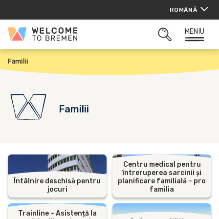
Sari
ROMÂNĂ
la
conținut
MENIU
Welcome
CĂUTARE
to
DESCHISĂ
Bremen
Familii
P
r
i
m
a
p
Familii
a
g
i
n
ă
Centru medical pentru
întreruperea sarcinii și
Întâlnire deschisă pentru
planificare familială – pro
jocuri
familia
Trainline – Asistență la