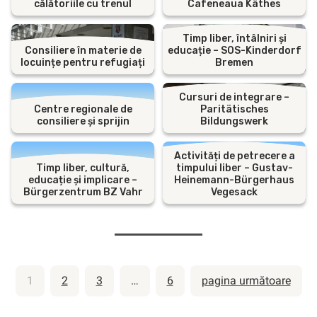
călătoriile cu trenul
Cafeneaua Käthes
Timp liber, întâlniri și
Consiliere în materie de
educație – SOS-Kinderdorf
locuințe pentru refugiați
Bremen
Cursuri de integrare –
Centre regionale de
Paritätisches
consiliere și sprijin
Bildungswerk
Activități de petrecere a
Timp liber, cultură,
timpului liber – Gustav-
educație și implicare –
Heinemann-Bürgerhaus
Bürgerzentrum BZ Vahr
Vegesack
Paginație
1
2
3
…
6
pagina următoare
articole