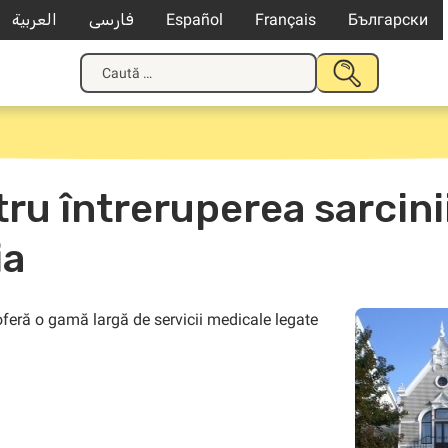
العربية
فارسی
Español
Français
Български
Caută
TRIMITE
după:
u întreruperea sarcinii 
ia
oferă o gamă largă de servicii medicale legate