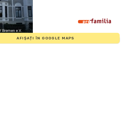
V Bremen e.V.
AFIȘAȚI ÎN GOOGLE MAPS