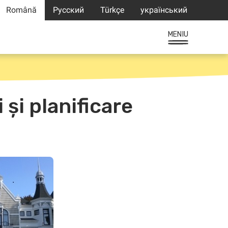
Română
Русский
Türkçe
український
MENIU
și planificare