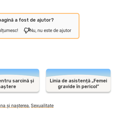
agină a fost de ajutor?
ulțumesc!
Nu, nu este de ajutor
entru sarcină și
Linia de asistență „Femei
naștere
gravide în pericol”
ina și nașterea
,
Sexualitate