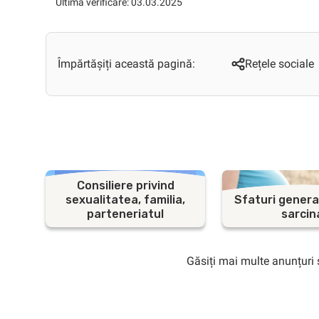
Ultima verificare: 03.03.2025
Împărtășiți această pagină:
Rețele sociale
Consiliere privind
sexualitatea, familia,
Sfaturi general
parteneriatul
sarcin
Găsiți mai multe anunțuri 