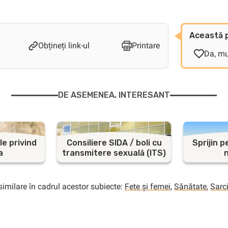
Această p
Obțineți link-ul
Printare
Da, m
DE ASEMENEA, INTERESANT
e privind
Consiliere SIDA / boli cu
Sprijin p
a
transmitere sexuală (ITS)
similare în cadrul acestor subiecte:
Fete și femei
,
Sănătate
,
Sarc