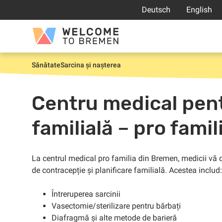
Sari
Deutsch
English
la
conținut
Welcome
to
Bremen
Sănătate
Sarcina și nașterea
Prima
pagină
Centru medical pentr
familială – pro famil
La centrul medical pro familia din Bremen, medicii vă 
de contracepție și planificare familială. Acestea includ:
Întreruperea sarcinii
Vasectomie/sterilizare pentru bărbați
Diafragmă și alte metode de barieră