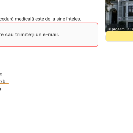
ocedură medicală este de la sine înțeles.
© pro familia L
e sau trimiteți un e-mail.
e
t/b…
0