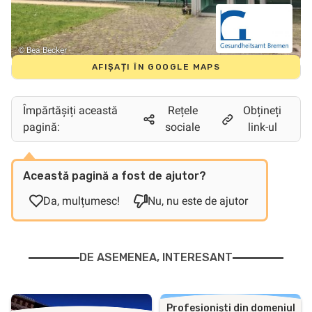
© Bea Becker
AFIȘAȚI ÎN GOOGLE MAPS
Împărtășiți această
Rețele
Obțineți
pagină:
sociale
link-ul
Această pagină a fost de ajutor?
Da, mulțumesc!
Nu, nu este de ajutor
DE ASEMENEA, INTERESANT
Profesioniști din domeniul