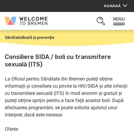
Sari
ROMÂNĂ
la
conținut
MENIU
Welcome
CĂUTARE
to
DESCHISĂ
Bremen
Sănătate
Boală și prevenție
P
r
i
m
Consiliere SIDA / boli cu transmitere
a
sexuală (ITS)
p
a
g
i
La Oficiul pentru Sănătate din Bremen puteți obține
n
informații și consiliere cu privire la HIV/SIDA și alte infecții
ă
cu transmitere sexuală (ITS) în mod anonim și gratuit și
puteți obține sprijin pentru a face față acestor boli. După
efectuarea programării, se poate solicita ajutorul unui
interpret, dacă este necesar.
Oferte: