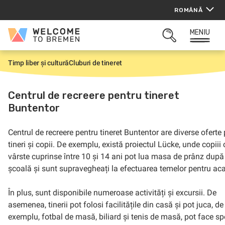
Sari
ROMÂNĂ
la
conținut
MENIU
Welcome
CĂUTARE
to
DESCHISĂ
Bremen
Timp liber și cultură
Cluburi de tineret
P
r
i
m
Centrul de recreere pentru tineret
a
Buntentor
p
a
g
i
Centrul de recreere pentru tineret Buntentor are diverse oferte
n
tineri și copii. De exemplu, există proiectul Lücke, unde copiii 
ă
vârste cuprinse între 10 și 14 ani pot lua masa de prânz după
școală și sunt supravegheați la efectuarea temelor pentru ac
În plus, sunt disponibile numeroase activități și excursii. De
asemenea, tinerii pot folosi facilitățile din casă și pot juca, de
exemplu, fotbal de masă, biliard și tenis de masă, pot face spo