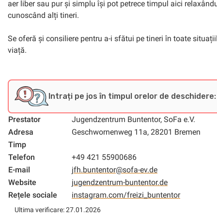
aer liber sau pur și simplu își pot petrece timpul aici relaxându
cunoscând alți tineri.
Se oferă și consiliere pentru a-i sfătui pe tineri în toate situații
viață.
Intrați pe jos în timpul orelor de deschidere:
Prestator
Jugendzentrum Buntentor, SoFa e.V.
Adresa
Geschwornenweg 11a, 28201 Bremen
Timp
Telefon
+49 421 55900686
E-mail
jfh.buntentor@sofa-ev.de
Website
jugendzentrum-buntentor.de
Rețele sociale
instagram.com/freizi_buntentor
Ultima verificare: 27.01.2026