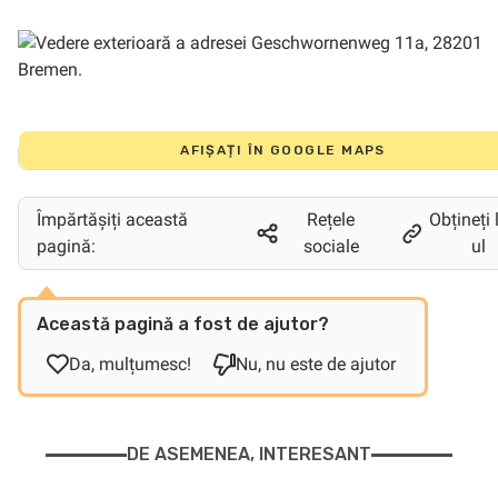
AFIȘAȚI ÎN GOOGLE MAPS
Împărtășiți această
Rețele
Obțineți 
pagină:
sociale
ul
Această pagină a fost de ajutor?
Da, mulțumesc!
Nu, nu este de ajutor
DE ASEMENEA, INTERESANT