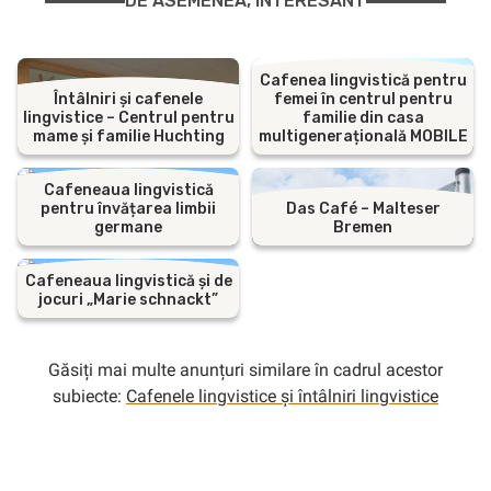
DE ASEMENEA, INTERESANT
Cafenea lingvistică pentru
Întâlniri și cafenele
femei în centrul pentru
lingvistice – Centrul pentru
familie din casa
mame și familie Huchting
multigenerațională MOBILE
Cafeneaua lingvistică
pentru învățarea limbii
Das Café – Malteser
germane
Bremen
Cafeneaua lingvistică și de
jocuri „Marie schnackt”
Găsiți mai multe anunțuri similare în cadrul acestor
subiecte:
Cafenele lingvistice și întâlniri lingvistice