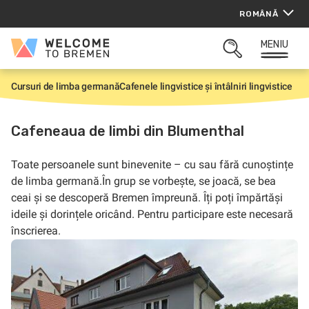
Sari
ROMÂNĂ
la
conținut
MENIU
Welcome
CĂUTARE
to
DESCHISĂ
Bremen
Cursuri de limba germană
Cafenele lingvistice și întâlniri lingvistice
P
r
i
m
Cafeneaua de limbi din Blumenthal
a
p
a
Toate persoanele sunt binevenite – cu sau fără cunoștințe
g
i
de limba germană.În grup se vorbește, se joacă, se bea
n
ceai și se descoperă Bremen împreună. Îți poți împărtăși
ă
ideile și dorințele oricând. Pentru participare este necesară
înscrierea.