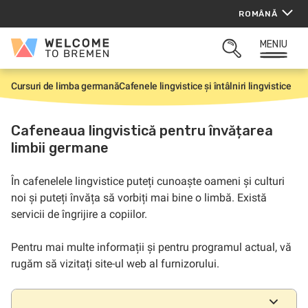
Sari
ROMÂNĂ
la
conținut
MENIU
Welcome
CĂUTARE
to
DESCHISĂ
Bremen
Cursuri de limba germană
Cafenele lingvistice și întâlniri lingvistice
P
r
i
m
Cafeneaua lingvistică pentru învățarea
a
limbii germane
p
a
g
i
În cafenelele lingvistice puteți cunoaște oameni și culturi
n
noi și puteți învăța să vorbiți mai bine o limbă. Există
ă
servicii de îngrijire a copiilor.
Pentru mai multe informații și pentru programul actual, vă
rugăm să vizitați site-ul web al furnizorului.
Locații