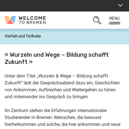
Aller
au
contenu
MENU
Welcome
OUVRIR
to
LA
Bremen
ZONE
Vielfalt und Teilhabe
A
DE
c
RECHERCHE
c
u
« Wurzeln und Wege – Bildung schafft
e
Zukunft »
i
l
Unter dem Titel „Wurzeln & Wege – Bildung schafft
Zukunft“ lädt der Gesprächsabend dazu ein, Geschichten
von Ankommen, Aufbrechen und Weitergehen zu hören
und miteinander ins Gespräch zu bringen.
Im Zentrum stehen die Erfahrungen internationaler
Studierender in Bremen: Menschen, die bewusst
hierherkommen und solche, die hier ankommen und neue