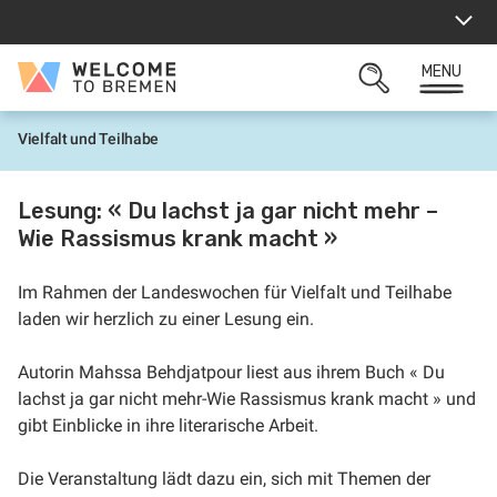
Aller
au
contenu
MENU
Welcome
OUVRIR
to
LA
Bremen
ZONE
Vielfalt und Teilhabe
A
DE
c
RECHERCHE
c
u
Lesung: « Du lachst ja gar nicht mehr –
e
Wie Rassismus krank macht »
i
l
Im Rahmen der Landeswochen für Vielfalt und Teilhabe
laden wir herzlich zu einer Lesung ein.
Autorin Mahssa Behdjatpour liest aus ihrem Buch « Du
lachst ja gar nicht mehr-Wie Rassismus krank macht » und
gibt Einblicke in ihre literarische Arbeit.
Die Veranstaltung lädt dazu ein, sich mit Themen der