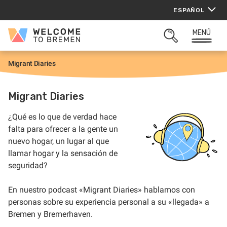
Saltar
ESPAÑOL
al
contenido
MENÚ
Welcome
ABRIR
to
BUSQUEDA
Bremen
Migrant Diaries
I
n
i
c
Migrant Diaries
i
o
¿Qué es lo que de verdad hace
falta para ofrecer a la gente un
nuevo hogar, un lugar al que
llamar hogar y la sensación de
seguridad?
En nuestro podcast «Migrant Diaries» hablamos con
personas sobre su experiencia personal a su «llegada» a
Bremen y Bremerhaven.