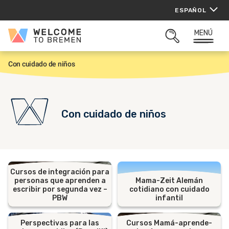
Saltar
ESPAÑOL
al
contenido
MENÚ
Welcome
ABRIR
to
BUSQUEDA
Bremen
Con cuidado de niños
I
n
i
c
i
o
Con cuidado de niños
Cursos de integración para
personas que aprenden a
Mama-Zeit Alemán
escribir por segunda vez –
cotidiano con cuidado
PBW
infantil
Perspectivas para las
Cursos Mamá-aprende-