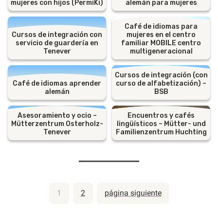
mujeres con hijos (PermiKi)
alemán para mujeres
Café de idiomas para
Cursos de integración con
mujeres en el centro
servicio de guardería en
familiar MOBILE centro
Tenever
multigeneracional
Cursos de integración (con
Café de idiomas aprender
curso de alfabetización) –
alemán
BSB
Asesoramiento y ocio –
Encuentros y cafés
Mütterzentrum Osterholz-
lingüísticos – Mütter- und
Tenever
Familienzentrum Huchting
Paginación
1
2
página siguiente
de
entradas