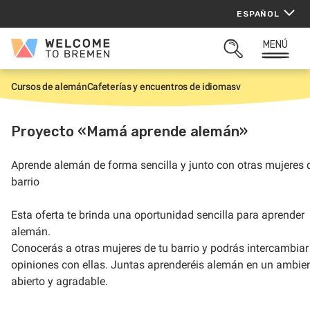
Saltar
ESPAÑOL
al
contenido
MENÚ
Welcome
ABRIR
to
BUSQUEDA
Bremen
Cursos de alemán
Cafeterías y encuentros de idiomasv
I
n
i
c
Proyecto «Mamá aprende alemán»
i
o
Aprende alemán de forma sencilla y junto con otras mujeres 
barrio
Esta oferta te brinda una oportunidad sencilla para aprender
alemán.
Conocerás a otras mujeres de tu barrio y podrás intercambiar
opiniones con ellas. Juntas aprenderéis alemán en un ambie
abierto y agradable.