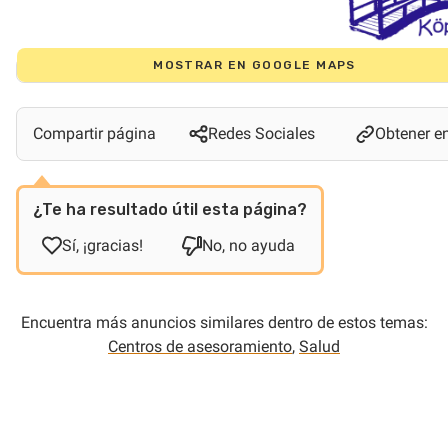
MOSTRAR EN GOOGLE MAPS
Compartir página
Redes Sociales
Obtener e
¿Te ha resultado útil esta página?
Sí, ¡gracias!
No, no ayuda
Encuentra más anuncios similares dentro de estos temas:
Centros de asesoramiento
,
Salud