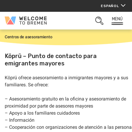
Saltar
ESPAÑOL
al
contenido
MENÚ
Welcome
ABRIR
to
BUSQUEDA
Bremen
Centros de asesoramiento
I
n
i
c
Köprü – Punto de contacto para
i
emigrantes mayores
o
Köprü ofrece asesoramiento a inmigrantes mayores y a sus
– Asesoramiento gratuito en la oficina y asesoramiento de
proximidad por parte de asesores mayores
– Apoyo a los familiares cuidadores
– Información
– Cooperación con organizaciones de atención a las persona