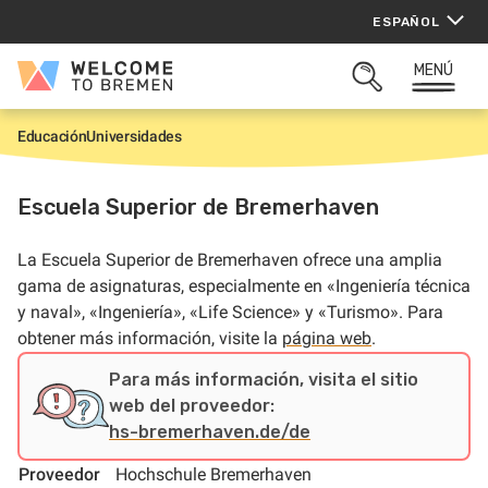
Saltar
ESPAÑOL
al
contenido
MENÚ
Welcome
ABRIR
to
BUSQUEDA
Bremen
Educación
Universidades
I
n
i
c
Escuela Superior de Bremerhaven
i
o
La Escuela Superior de Bremerhaven ofrece una amplia
gama de asignaturas, especialmente en «Ingeniería técnica
y naval», «Ingeniería», «Life Science» y «Turismo». Para
obtener más información, visite la
página web
.
Para más información, visita el sitio
web del proveedor:
hs-bremerhaven.de/de
Proveedor
Hochschule Bremerhaven