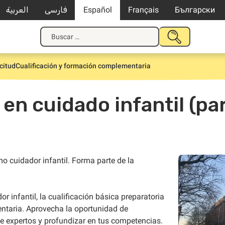
العربية
فارسی
Español
Français
Български
Buscar:
ENVIAR
BUSQUEDA
citud
Cualificación y formación complementaria
en cuidado infantil (par
mo cuidador infantil. Forma parte de la
infantil, la cualificación básica preparatoria
ntaria. Aprovecha la oportunidad de
de expertos y profundizar en tus competencias.