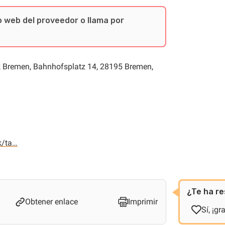
io web del proveedor o llama por
k Bremen, Bahnhofsplatz 14, 28195 Bremen,
k/ta…
¿Te ha re
Obtener enlace
Imprimir
Sí, ¡gr