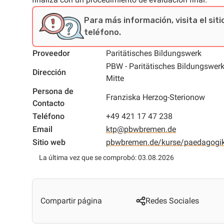
Para más información, visita el sit
teléfono.
Proveedor
Paritätisches Bildungswerk
PBW - Paritätisches Bildungswer
Dirección
Mitte
Persona de
Franziska Herzog-Sterionow
Contacto
Teléfono
+49 421 17 47 238
Email
ktp@pbwbremen.de
Sitio web
pbwbremen.de/kurse/paedagogi
La última vez que se comprobó: 03.08.2026
Compartir página
Redes Sociales