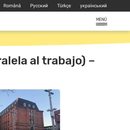
Română
Русский
Türkçe
український
MENÚ
alela al trabajo) –