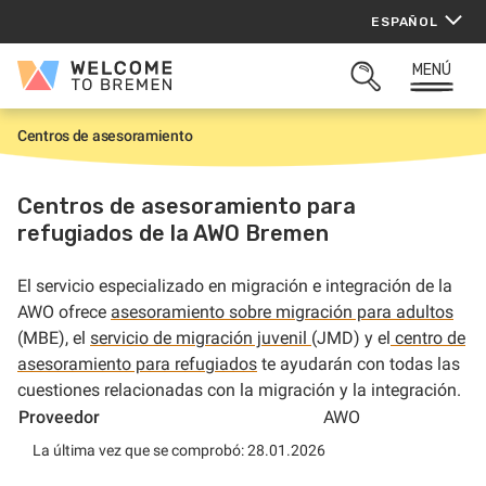
Saltar
ESPAÑOL
al
contenido
MENÚ
Welcome
ABRIR
to
BUSQUEDA
Bremen
Centros de asesoramiento
I
n
i
c
Centros de asesoramiento para
i
refugiados de la AWO Bremen
o
El
servicio especializado en migración e integración
de la
AWO
ofrece
asesoramiento sobre migración para adultos
(MBE)
, el
servicio de migración juvenil
(JMD)
y el
centro de
asesoramiento para refugiados
te ayudarán con todas las
cuestiones relacionadas con la migración y la integración.
Proveedor
AWO
La última vez que se comprobó: 28.01.2026