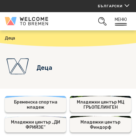
Прескачане
БЪЛГАРСКИ
към
съдържанието
МЕНЮ
Welcome
ОТВОРИ
to
ТЪРСАЧКАТА
Bremen
Деца
Н
а
ч
а
л
о
Деца
Бременска спортна
Младежки център МЦ
младеж
ГРЬОПЕЛИНГЕН
Младежки център „ДИ
Младежки център
ФРИЙЗЕ“
Финдорф