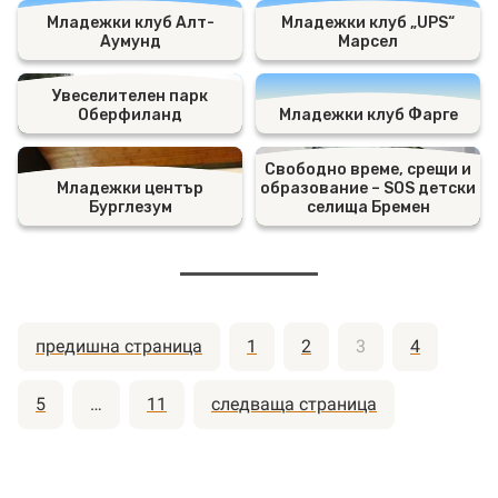
Младежки клуб Алт-
Младежки клуб „UPS“
Аумунд
Марсел
Увеселителен парк
Оберфиланд
Младежки клуб Фарге
Свободно време, срещи и
Младежки център
образование – SOS детски
Бурглезум
селища Бремен
Разделяне
предишна страница
1
2
3
4
на
публикациите
5
…
11
следваща страница
на
страници