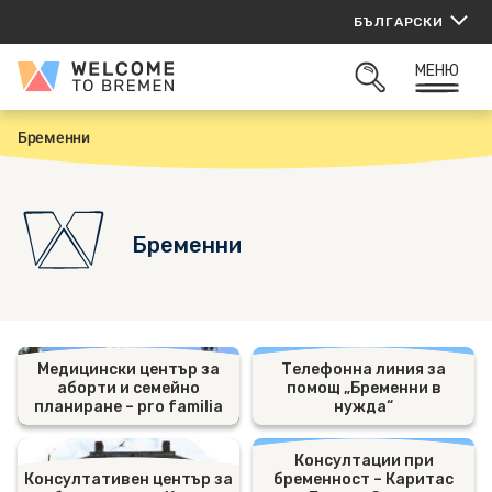
Прескачане
БЪЛГАРСКИ
към
съдържанието
МЕНЮ
Welcome
ОТВОРИ
to
ТЪРСАЧКАТА
Bremen
Бременни
Н
а
ч
а
л
о
Бременни
Медицински център за
Телефонна линия за
аборти и семейно
помощ „Бременни в
планиране – pro familia
нужда“
Консултации при
Консултативен център за
бременност – Каритас