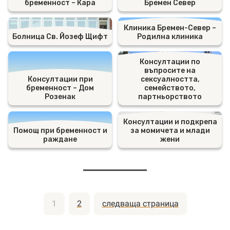
бременност – Кара
Бремен Север
Клиника Бремен-Север –
Болница Св. Йозеф Щифт
Родилна клиника
Консултации по
въпросите на
Консултации при
сексуалността,
бременност – Дом
семейството,
Розенак
партньорството
Консултации и подкрепа
Помощ при бременност и
за момичета и млади
раждане
жени
Разделяне
1
2
следваща страница
на
публикациите