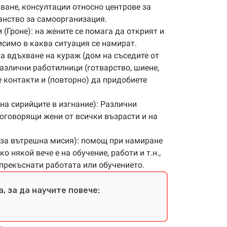
ване, консултации относно центрове за
анство за самоорганизация.
(Гроне): на жените се помага да открият и
симо в каква ситуация се намират.
а вдъхване на кураж (дом на съседите от
различни работилници (готварство, шиене,
те контакти и (повторно) да придобиете
на сирийците в изгнание): Различни
коговорящи жени от всички възрасти и на
 за вътрешна мисия): помощ при намиране
о някой вече е на обучение, работи и т.н.,
 прекъснати работата или обучението.
, за да научите повече: