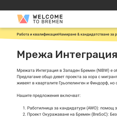
Прескачане
към
съдържанието
Welcome
to
Bremen
Работа и квалификация
Намиране & кандидатстване за 
Начало
Мрежа Интеграция
Мрежата Интеграция в Западен Бремен (NIBW) е о
Предлагаме общо девет проекта за хора с мигрант
живеят в кварталите Грьопелинген и Финдорф, но 
Нашите предложения включват:
Работилница за кандидатури (AWO): помощ з
Проект Окуражаване на Бремен (BreSoC): Без