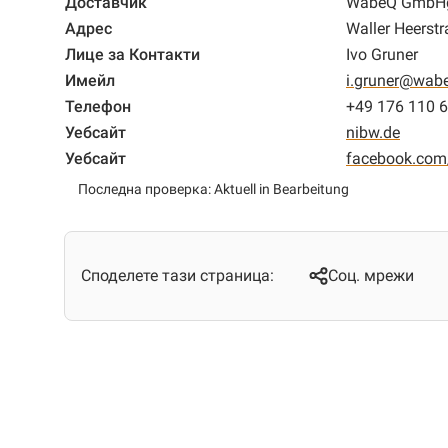
Доставчик
WabeQ GmbH
Адрес
Waller Heerst
Лице за Контакти
Ivo Gruner
Имейл
i.gruner@wab
Телефон
+49 176 110 
Уебсайт
nibw.de
Уебсайт
facebook.com
Последна проверка: Aktuell in Bearbeitung
Споделете тази страница:
Соц. мрежи