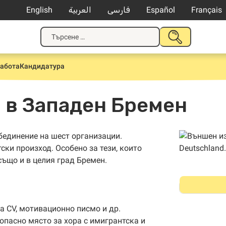
English
العربية
فارسی
Español
Français
Търсене
ПОДАВАНЕ
за:
НА
ТЪРСЕНЕ
работа
Кандидатура
 в Западен Бремен
бединение на шест организации.
ски произход. Особено за тези, които
също и в целия град Бремен.
а CV, мотивационно писмо и др.
опасно място за хора с имигрантска и