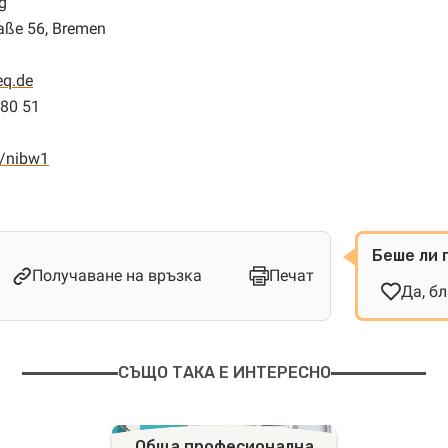
g
raße 56, Bremen
eq.de
680 51
/nibw1
Беше ли 
Получаване на връзка
Печат
Да, б
СЪЩО ТАКА Е ИНТЕРЕСНО
Обща професионална