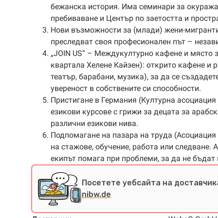
бежанска история. Има семинари за окуража
пребиваване и Център по заетостта и простр
Нови възможности за (млади) жени-мигранти 
преследват своя професионален път – незави
„JOIN US“ – Междукултурно кафене и място з
квартала Хелене Кайзен): открито кафене и 
театър, барабани, музика), за да се създаде
увереност в собствените си способности.
Пристигане в Германия (Културна асоциация 
езикови курсове с грижи за децата за арабс
различни езикови нива.
Подпомагане на пазара на труда (Асоциация
на стажове, обучение, работа или следване. Ак
екипът помага при проблеми, за да не бъдат
Посетете уебсайта на доставчика
nibw.de